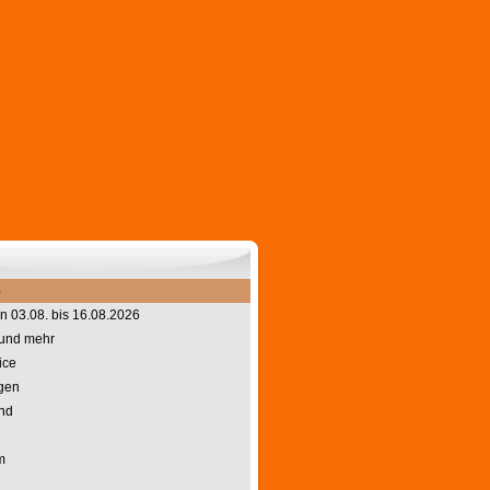
e
n 03.08. bis 16.08.2026
 und mehr
ice
gen
ind
m