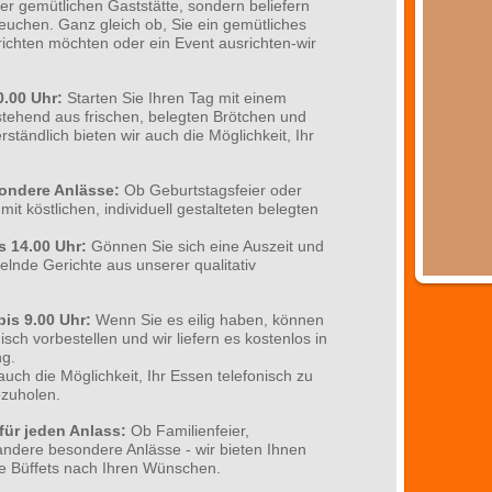
rer gemütlichen Gaststätte, sondern beliefern
uchen. Ganz gleich ob, Sie ein gemütliches
chten möchten oder ein Event ausrichten-wir
0.00 Uhr:
Starten Sie Ihren Tag mit einem
stehend aus frischen, belegten Brötchen und
ständlich bieten wir auch die Möglichkeit, Ihr
sondere Anlässe:
Ob Geburtstagsfeier oder
it köstlichen, individuell gestalteten belegten
s 14.00 Uhr:
Gönnen Sie sich eine Auszeit und
elnde Gerichte aus unserer qualitativ
is 9.00 Uhr:
Wenn Sie es eilig haben, können
isch vorbestellen und wir liefern es kostenlos in
g.
auch die Möglichkeit, Ihr Essen telefonisch zu
bzuholen.
für jeden Anlass:
Ob Familienfeier,
ndere besondere Anlässe - wir bieten Ihnen
me Büffets nach Ihren Wünschen.