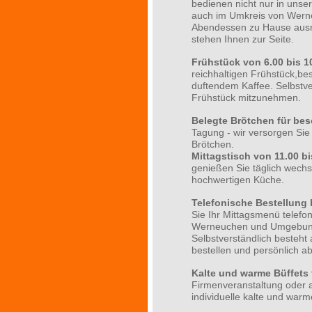
bedienen
nicht nur in unse
auch im Umkreis von Werne
Abendessen zu Hause ausri
stehen Ihnen zur Seite.
Frühstück von 6.00 bis 1
reichhaltigen Frühstück,be
duftendem Kaffee. Selbstver
Frühstück mitzunehmen.
Belegte Brötchen für be
Tagung - wir versorgen Sie m
Brötchen.
Mittagstisch von 11.00 bi
genießen Sie täglich wechs
hochwertigen Küche.
Telefonische Bestellung b
Sie Ihr Mittagsmenü telefon
Werneuchen und Umgebun
Selbstverständlich besteht 
bestellen und persönlich a
Kalte und warme Büffets 
Firmenveranstaltung oder a
individuelle kalte und war