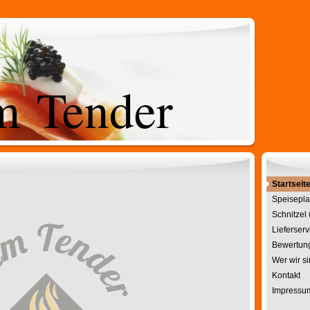
m Tender
Startseit
Speisepla
Schnitzel
Lieferserv
Bewertun
Wer wir s
Kontakt
Impressu